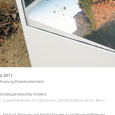
nz 2011
 Festung Ehrenbreitenstein
Bundesgartenschau Koblenz
In Zusammenarbeit mit plancontext Landschaftsarchitektur, Berlin
»
Entwurf, Planung und
Realisation der Ausstellungsmöblierung,