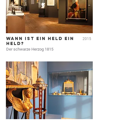
WANN IST EIN HELD EIN
2015
HELD?
Der schwarze Herzog 1815
PARETZ. EIN
2015
KÖNIGLICHER
LANDSITZ UM 1800