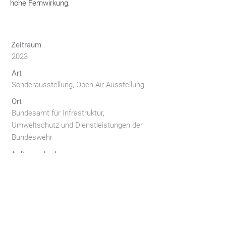
hohe Fernwirkung.
Zeitraum
2023
Art
Sonderausstellung, Open-Air-Ausstellung
Ort
Bundesamt für Infrastruktur,
Umweltschutz und Dienstleistungen der
Bundeswehr
AuftraggeberIn
Flughafen Tempelhof, Berlin
Leistungen
Ausstellungsgrafik
Konzeption