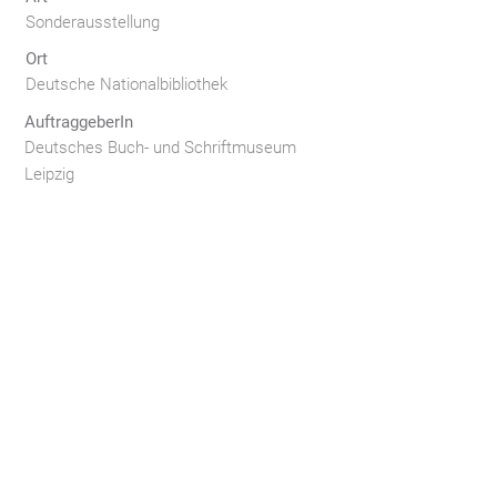
Sonderausstellung
Ort
Deutsche Nationalbibliothek
AuftraggeberIn
Deutsches Buch- und Schriftmuseum
Leipzig
Leistungen
Ausstellungsgrafik
Konzeption
Lichtplanung
Medienplanung
Planung
Realisation