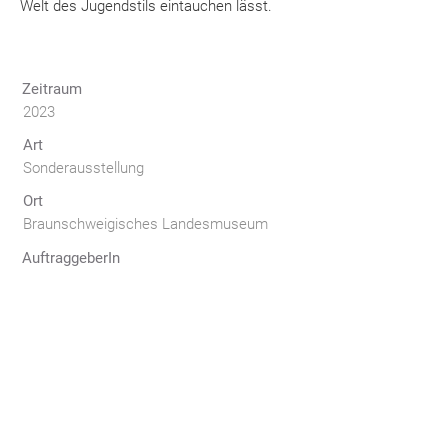
Welt des Jugendstils eintauchen lässt.
Zeitraum
2023
Art
Sonderausstellung
Ort
Braunschweigisches Landesmuseum
AuftraggeberIn
Braunschweigisches Landesmuseum
Leistungen
Ausstellungsgrafik
Konzeption
Lichtplanung
Medienplanung