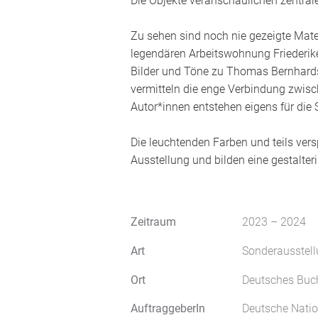
Die Objekte veranschaulichen zentral
Zu sehen sind noch nie gezeigte Mate
legendären Arbeitswohnung Friederik
Bilder und Töne zu Thomas Bernhards
vermitteln die enge Verbindung zwisch
Autor*innen entstehen eigens für die 
Die leuchtenden Farben und teils vers
Ausstellung und bilden eine gestalte
Zeitraum
2023 – 2024
Art
Sonderausstel
Ort
Deutsches Buc
AuftraggeberIn
Deutsche Natio