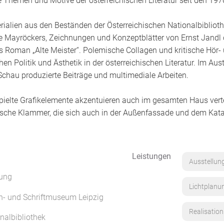
e Themen und Motive der österreichischen Literatur seit den 197
rialien aus den Beständen der Österreichischen Nationalbiblioth
e Mayröckers, Zeichnungen und Konzeptblätter von Ernst Jandl 
 Roman „Alte Meister“. Polemische Collagen und kritische Hör-
en Politik und Ästhetik in der österreichischen Literatur. Im Au
Schau produzierte Beiträge und multimediale Arbeiten.
pielte Grafikelemente akzentuieren auch im gesamten Haus vertei
rische Klammer, die sich auch in der Außenfassade und dem Kata
Leistungen
Ausstellun
lung
Lichtplanu
h- und Schriftmuseum Leipzig
Realisation
nalbibliothek