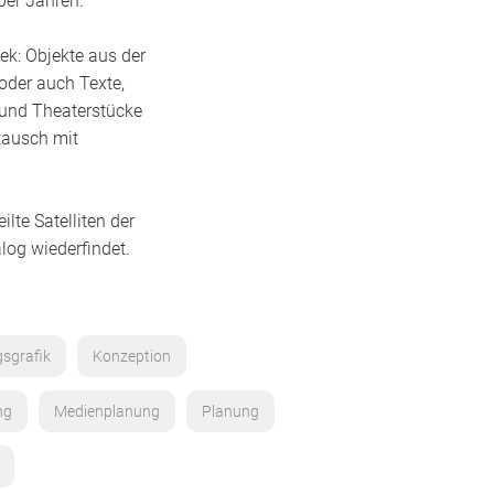
0er Jahren.
ek: Objekte aus der
oder auch Texte,
 und Theaterstücke
stausch mit
lte Satelliten der
log wiederfindet.
gsgrafik
Konzeption
ng
Medienplanung
Planung